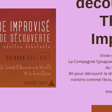
déco
T
Im
Envie 
La Compagnie Synapse 
du 
3H pour découvrir la di
notions comme l'écout
Ins