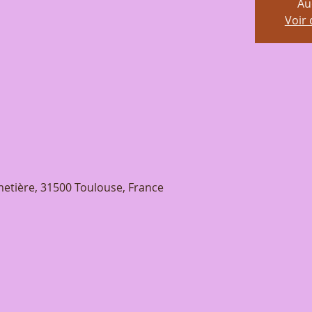
Au
Voir
etière, 31500 Toulouse, France