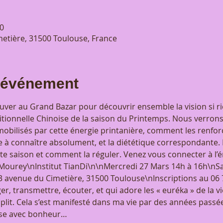
0
etière, 31500 Toulouse, France
l'événement
ouver au Grand Bazar pour découvrir ensemble la vision si ri
tionnelle Chinoise de la saison du Printemps. Nous verrons 
mobilisés par cette énergie printanière, comment les renforc
 à connaître absolument, et la diététique correspondante. 
e saison et comment la réguler. Venez vous connecter à l’é
ourey\nInstitut TianDi\n\nMercredi 27 Mars 14h à 16h\nSam
 avenue du Cimetière, 31500 Toulouse\nInscriptions au 06 78
r, transmettre, écouter, et qui adore les « euréka » de la v
it. Cela s’est manifesté dans ma vie par des années passées à
ise avec bonheur…