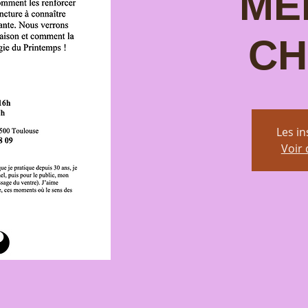
ME
CH
Les in
Voir