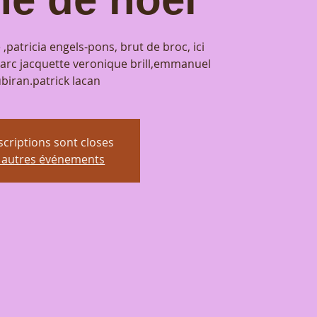
e ,patricia engels-pons, brut de broc, ici
,marc jacquette veronique brill,emmanuel
biran.patrick lacan
scriptions sont closes
r autres événements