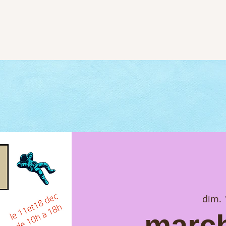
dim. 
march