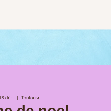
18 déc.
  |  
Toulouse
e de noel