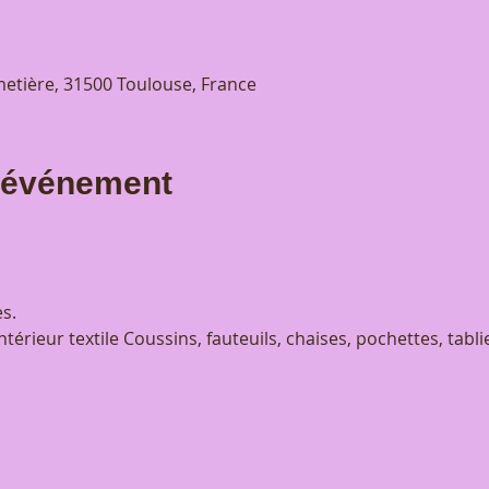
etière, 31500 Toulouse, France
l'événement
s.
érieur textile Coussins, fauteuils, chaises, pochettes, tabli