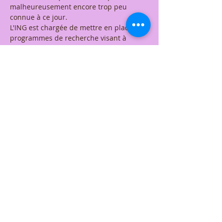
malheureusement encore trop peu 
connue à ce jour.
L'ING est chargée de mettre en place des 
programmes de recherche visant à 
observer les comportements du gardien 
et les phénomènes qui découlent de son 
interaction avec l'environnement.  
L'ING a également pour fonction de 
sensibiliser le grand public aux enjeux 
de sauvegarde de l'espèce. C'est dans ce 
but que je vous transmets le lien vers 
trois publications qui vous permettront 
de mieux comprendre cette science 
naissante :
Afficher plus