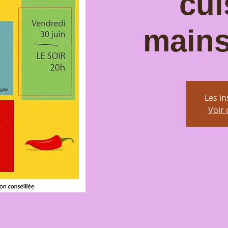
cui
mains
Les in
Voir