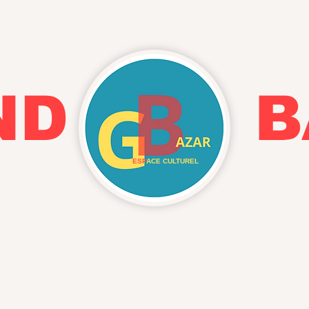
AND BA
ESP
ACE CULTUREL