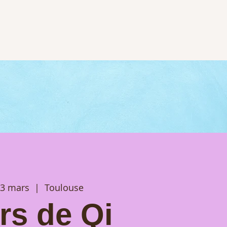
13 mars
  |  
Toulouse
rs de Qi