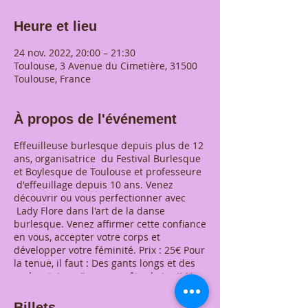
Heure et lieu
24 nov. 2022, 20:00 – 21:30
Toulouse, 3 Avenue du Cimetière, 31500
Toulouse, France
À propos de l'événement
Effeuilleuse burlesque depuis plus de 12
ans, organisatrice du Festival Burlesque
et Boylesque de Toulouse et professeure
d'effeuillage depuis 10 ans. Venez
découvrir ou vous perfectionner avec
Lady Flore dans l'art de la danse
burlesque. Venez affirmer cette confiance
en vous, accepter votre corps et
développer votre féminité. Prix : 25€ Pour
la tenue, il faut : Des gants longs et des
caches tetons (je peux prêter le tout) Une
culotte haute si possible Un soutien
gorge Un porte jarretelles Des bas Des
Billets