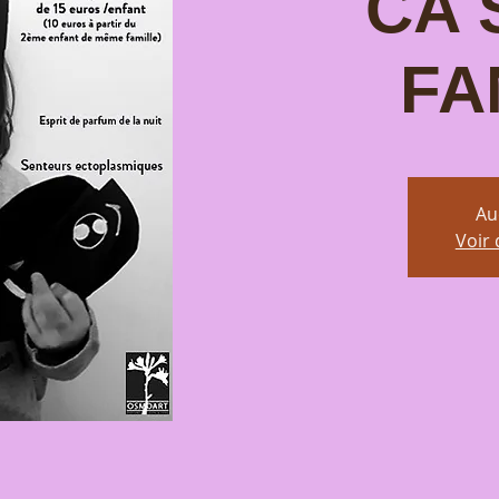
CA 
FA
Au
Voir