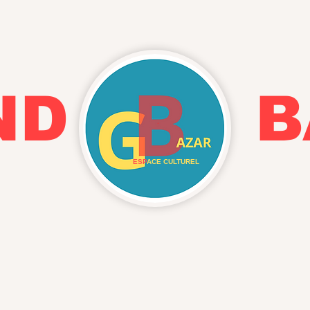
AND BA
ESP
ACE CULTUREL