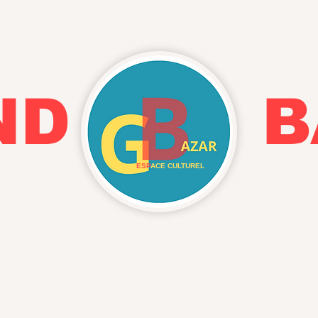
AND BA
ESP
ACE CULTUREL