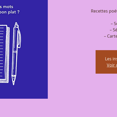
Recettes poé
– S
– Sé
– Cart
Les in
Voir