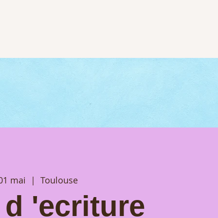
01 mai
  |  
Toulouse
 d 'ecriture