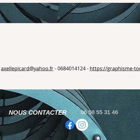
axellepicard@yahoo.fr
- 0684014124 -
https://graphisme-to
NOUS CONTACTER
06 58 55 31 46