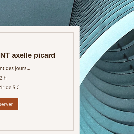
T axelle picard
 des jours...
2 h
ir de 5 €
server