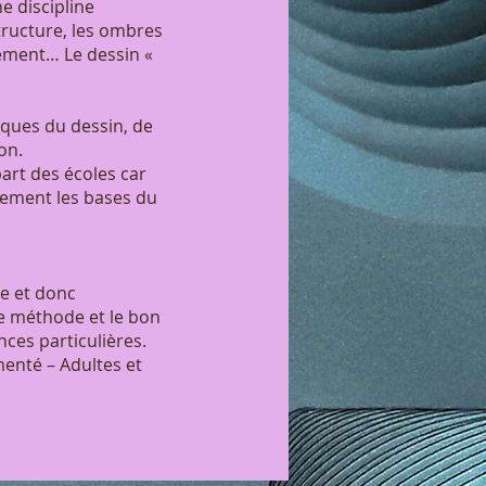
e discipline
tructure, les ombres
uvement… Le dessin «
iques du dessin, de
ion.
art des écoles car
dement les bases du
xe et donc
ne méthode et le bon
ces particulières.
menté – Adultes et