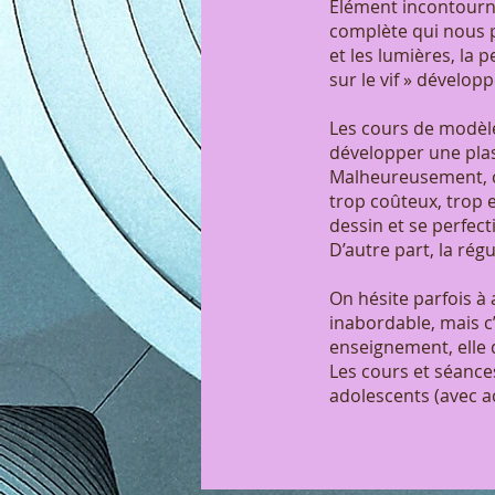
Élément incontourna
complète qui nous p
et les lumières, la 
sur le vif » dévelop
Les cours de modèle
développer une plas
Malheureusement, ce
trop coûteux, trop 
dessin et se perfec
D’autre part, la ré
On hésite parfois à
inabordable, mais c
enseignement, elle 
Les cours et séance
adolescents (avec ac