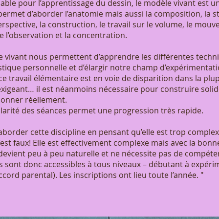
ble pour l’apprentissage du dessin, le modèle vivant est un
ermet d’aborder l’anatomie mais aussi la composition, la s
perspective, la construction, le travail sur le volume, le mo
pe l’observation et la concentration.
 vivant nous permettent d’apprendre les différentes techn
tique personnelle et d’élargir notre champ d’expérimentat
 travail élémentaire est en voie de disparition dans la plup
exigeant… il est néanmoins nécessaire pour construire soli
tionner réellement.
gularité des séances permet une progression très rapide.
 aborder cette discipline en pensant qu’elle est trop comple
’est faux! Elle est effectivement complexe mais avec la bon
devient peu à peu naturelle et ne nécessite pas de compéten
s sont donc accessibles à tous niveaux – débutant à expéri
cord parental). Les inscriptions ont lieu toute l’année. "